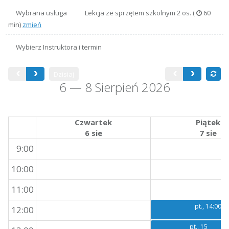
Wybrana usługa
Lekcja ze sprzętem szkolnym 2 os. (
60
min)
zmień
Wybierz
Instruktora
i termin
Dzisiaj
6 — 8 Sierpień 2026
Czwartek
Piątek
6 sie
7 sie
9:00
10:00
11:00
pt., 14:00
12:00
pt., 15:00
pt