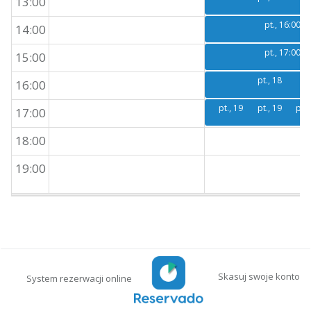
13:00
pt., 16:00
14:00
pt., 17:00
15:00
pt., 18:00
pt
16:00
pt., 19:00
pt., 19:00
pt.,
17:00
18:00
19:00
Skasuj swoje konto
System rezerwacji online